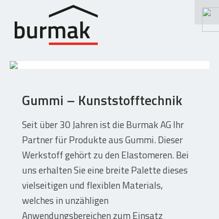
Suchen
nach:
Schneiden – Wasserstrahlen
Gummi – Kunststofftechnik
Wasserstrahlschneiden
Längsschneiden / Querschneiden
Seit über 30 Jahren ist die Burmak AG Ihr
CNC Schneiden / Fräsen / Gravieren
Partner für Produkte aus Gummi. Dieser
Materialien / Leistungsspektrum
Werkstoff gehört zu den Elastomeren. Bei
Rundumservice / Lohnfertigung
uns erhalten Sie eine breite Palette dieses
Schneidebetrieb / Maschinen
vielseitigen und flexiblen Materials,
Fotos / Referenzen Schneidarbeiten
welches in unzähligen
Anwendungsbereichen zum Einsatz