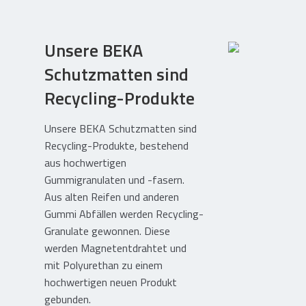
Flüssigkunststoffe
Dachgeräte und Flachdachwerkzeuge
Unsere BEKA
Mietgeräte und Reparaturservice
Schutzmatten sind
Lagerhaltung und Lieferservice
Recycling-Produkte
Shop – Produktkatalog
Unsere BEKA Schutzmatten sind
Recycling-Produkte, bestehend
Dachgeräte & Flachdachwerkzeuge
aus hochwertigen
Trockenbau: Streifen für Anschlüsse
Gummigranulaten und -fasern.
Aus alten Reifen und anderen
Abdichtungsschutz / Terrassenpads
Gummi Abfällen werden Recycling-
Gummi / Elastomer / Kunststoff
Granulate gewonnen. Diese
Holzverarbeitung / Schneidebretter
werden Magnetentdrahtet und
Feuerkörbe / Kreationen ab Werk
mit Polyurethan zu einem
hochwertigen neuen Produkt
Mein Konto
gebunden.