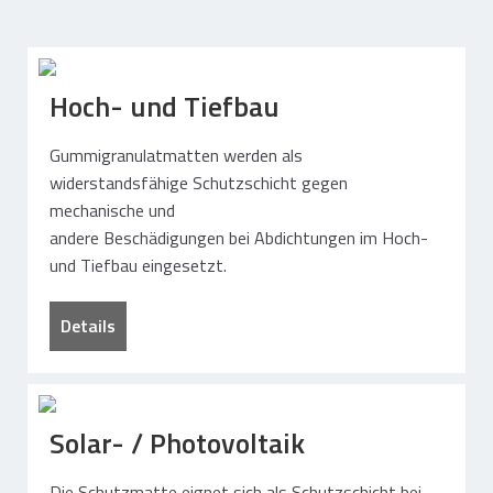
Home
Shop
Kontakt
Mein Konto
Aktuell
Hoch- und Tiefbau
Suchen
Gummigranulatmatten werden als
nach:
widerstandsfähige Schutzschicht gegen
mechanische und
andere Beschädigungen bei Abdichtungen im Hoch-
und Tiefbau eingesetzt.
Details
Solar- / Photovoltaik
Die Schutzmatte eignet sich als Schutzschicht bei