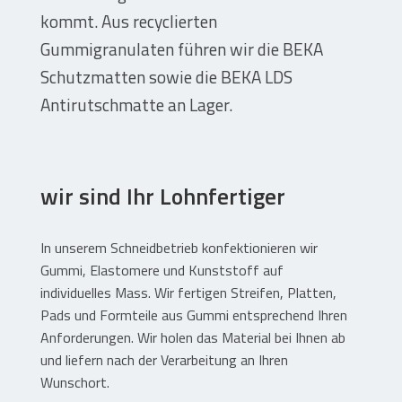
Gummi – Kunststofftechnik
kommt. Aus recyclierten
Gummigranulaten führen wir die BEKA
Gummi / Elastomer / Kunststoff
Schutzmatten sowie die BEKA LDS
Hoch- und Tiefbau
Antirutschmatte an Lager.
Abdichtungsschutz Photovoltaik
Trennen / Lagern / Dämmen
Schützen / Ausgleichen
wir sind Ihr Lohnfertiger
Ladungssicherung / Transport
Gummi Zuschnitte / Formteile
In unserem Schneidbetrieb konfektionieren wir
Gummi, Elastomere und Kunststoff auf
Flachdachbau – Dachgeräte
individuelles Mass. Wir fertigen Streifen, Platten,
Pads und Formteile aus Gummi entsprechend Ihren
Abdichten
Anforderungen. Wir holen das Material bei Ihnen ab
und liefern nach der Verarbeitung an Ihren
Dämmen
Wunschort.
Abdichtungsschutz