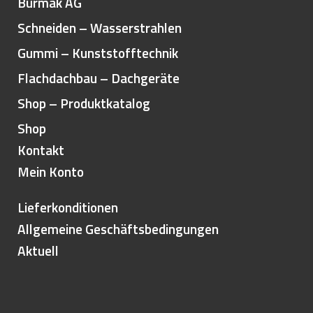
Burmak AG
Brenner-Boxen / Boxen
Schneiden – Wasserstrahlen
Brenner-Ersatzteile-Zubehör
Schläuche und Regler
Gummi – Kunststofftechnik
Geräte, Werkzeug, Zubehör
Flachdachbau – Dachgeräte
Dachsanierungsgeräte
Shop – Produktkatalog
Gasflaschenwagen
Shop
Trockenbau: Streifen für Anschlüsse
Kontakt
Abdichtungsschutz / Terrassenpads
Mein Konto
Gummi / Elastomer / Kunststoff
Holzverarbeitung / Schneidebretter
Lieferkonditionen
Feuerkörbe / Kreationen ab Werk
Allgemeine Geschäftsbedingungen
Mein Konto
Aktuell
Home
Shop
Kontakt
Mein Konto
Aktuell