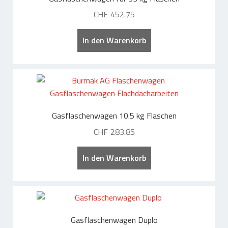
Gummi – Kunststofftechnik
CHF
452.75
Gummi / Elastomer / Kunststoff
In den Warenkorb
Hoch- und Tiefbau
Abdichtungsschutz Photovoltaik
Trennen / Lagern / Dämmen
Schützen / Ausgleichen
Gasflaschenwagen 10.5 kg Flaschen
Ladungssicherung / Transport
CHF
283.85
Gummi Zuschnitte / Formteile
In den Warenkorb
Flachdachbau – Dachgeräte
Abdichten
Dämmen
Gasflaschenwagen Duplo
Abdichtungsschutz