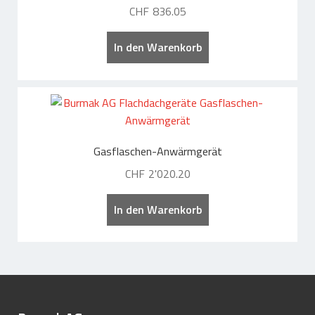
CHF
836.05
Flüssigkunststoffe
Dachgeräte und Flachdachwerkzeuge
In den Warenkorb
Mietgeräte und Reparaturservice
Lagerhaltung und Lieferservice
Shop – Produktkatalog
Gasflaschen-Anwärmgerät
Dachgeräte & Flachdachwerkzeuge
CHF
2'020.20
Mietgeräte
Occasionsgeräte
In den Warenkorb
Bitumenkocher
Propan-Handbrenner
TITAN Propan-Handbrenner
Brennersets
Spezialbrenner
Nahtbrenner