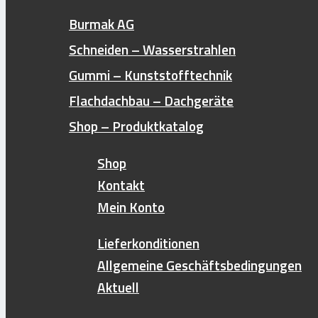
Schneidebetrieb / Maschinen
Ladung
Burmak AG
Fotos / Referenzen Schneidarbeiten
Gummi 
Schneiden – Wasserstrahlen
Suchen
Gummi – Kunststofftechnik
nach:
Flachdachbau – Dachgeräte
Shop – Produktkatalog
Shop
Kontakt
Mein Konto
Lieferkonditionen
Allgemeine Geschäftsbedingungen
Aktuell