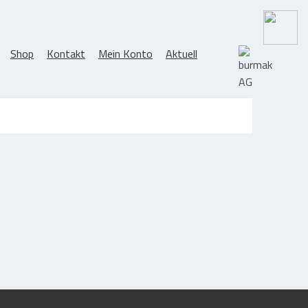
>
Shop
Kontakt
Mein Konto
Aktuell
ome
Shop
Kontakt
Mein Konto
Aktuell
Suchen
nach:
räte
Shop – Produktkatalog
Dachgeräte & Flachdachwerkzeuge
Trockenbau: Streifen für Anschlüsse
Abdichtungsschutz / Terrassenpads
Gummi / Elastomer / Kunststoff
rkzeuge
Holzverarbeitung / Schneidebretter