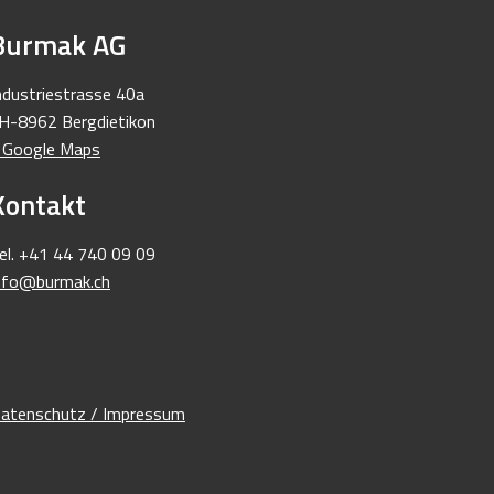
vice
Feuerkörbe / Kreationen ab Werk
Burmak AG
ce
Mein Konto
ndustriestrasse 40a
H-8962 Bergdietikon
 Google Maps
Kontakt
el. +41 44 740 09 09
nfo@burmak.ch
atenschutz / Impressum