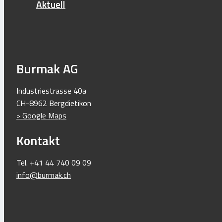
Aktuell
Brenner-Boxen / Boxen
Brenner-Ersatzteile-Zubehör
Schläuche und Regler
Geräte, Werkzeug, Zubehör
Dachsanierungsgeräte
Burmak AG
Gasflaschenwagen
Industriestrasse 40a
Trockenbau: Streifen für Anschlüsse
CH-8962 Bergdietikon
Abdichtungsschutz / Terrassenpads
> Google Maps
Gummi / Elastomer / Kunststoff
Kontakt
Holzverarbeitung / Schneidebretter
Feuerkörbe / Kreationen ab Werk
Tel. +41 44 740 09 09
Mein Konto
info@burmak.ch
Home
Shop
Kontakt
Mein Konto
Aktuell