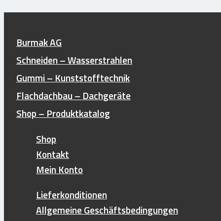
Flüssigkunststoffe
Dachgeräte und Flachdachwerkzeuge
Burmak AG
Mietgeräte und Reparaturservice
Lagerhaltung und Lieferservice
Schneiden – Wasserstrahlen
Gummi – Kunststofftechnik
Shop – Produktkatalog
Flachdachbau – Dachgeräte
Shop – Produktkatalog
Dachgeräte & Flachdachwerkzeuge
Mietgeräte
Shop
Occasionsgeräte
Kontakt
Bitumenkocher
Mein Konto
Propan-Handbrenner
TITAN Propan-Handbrenner
Lieferkonditionen
Brennersets
Spezialbrenner
Allgemeine Geschäftsbedingungen
Nahtbrenner