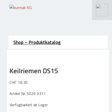
Suchen
nach:
.
>
Schneiden – Wasserstrahlen
Shop – Produktkatalog
Wasserstrahlschneiden
Längsschneiden / Querschneiden
Keilriemen DS15
CNC Schneiden / Fräsen / Gravieren
Materialien / Leistungsspektrum
CHF
18.30
Rundumservice / Lohnfertigung
Artikel Nr. 5026 0311
Schneidebetrieb / Maschinen
Fotos / Referenzen Schneidarbeiten
Verfügbarkeit ab Lager