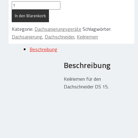
Gummi – Kunststofftechnik
Keilriemen
DS15
In den Warenkorb
Menge
Gummi / Elastomer / Kunststoff
Kategorie:
Dachsanierungsgeräte
Schlagwörter:
Hoch- und Tiefbau
Dachsanierung
,
Dachschneider
,
Keilriemen
Abdichtungsschutz Photovoltaik
Beschreibung
Trennen / Lagern / Dämmen
Schützen / Ausgleichen
Beschreibung
Ladungssicherung / Transport
Keilriemen für den
Gummi Zuschnitte / Formteile
Dachschneider DS 15.
Flachdachbau – Dachgeräte
Abdichten
Dämmen
Abdichtungsschutz