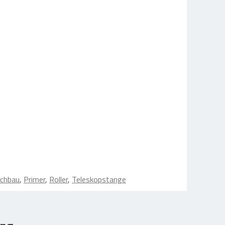
achbau
,
Primer
,
Roller
,
Teleskopstange