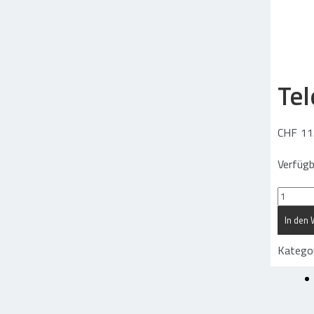
Suchen
nach:
Tel
CHF
11
Verfügb
Telesk
zu
In den
Roller
Menge
Kategor