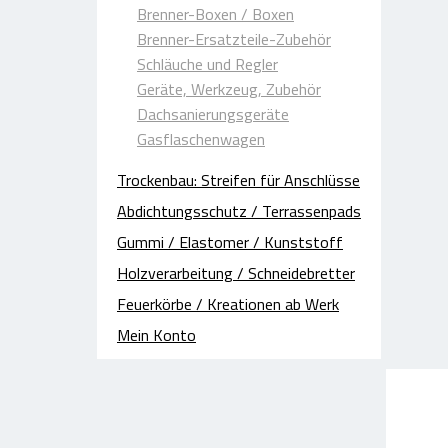
Schneidebetrieb / Maschinen
Ladung
Brenner-Boxen / Boxen
Fotos / Referenzen Schneidarbeiten
Gummi 
Brenner-Ersatzteile-Zubehör
Schläuche und Regler
Geräte, Werkzeug, Zubehör
Dachsanierungsgeräte
Gasflaschenwagen
Trockenbau: Streifen für Anschlüsse
Abdichtungsschutz / Terrassenpads
Gummi / Elastomer / Kunststoff
Holzverarbeitung / Schneidebretter
Feuerkörbe / Kreationen ab Werk
Mein Konto