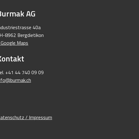
Burmak AG
ndustriestrasse 40a
H-8962 Bergdietikon
 Google Maps
Kontakt
el. +41 44 740 09 09
nfo@burmak.ch
atenschutz / Impressum