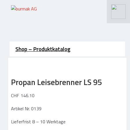
Suchen
nach:
.
>
Schneiden – Wasserstrahlen
Shop – Produktkatalog
Wasserstrahlschneiden
Längsschneiden / Querschneiden
Propan Leisebrenner LS 95
CNC Schneiden / Fräsen / Gravieren
Materialien / Leistungsspektrum
CHF
146.10
Rundumservice / Lohnfertigung
Artikel Nr. 0139
Schneidebetrieb / Maschinen
Fotos / Referenzen Schneidarbeiten
Lieferfrist 8 – 10 Werktage