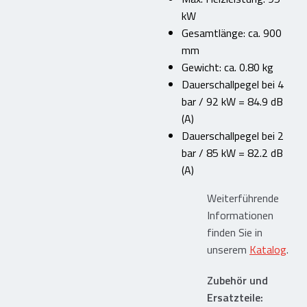
kW
Flüssigkunststoffe
Gesamtlänge: ca. 900
Dachgeräte und Flachdachwerkzeuge
mm
Mietgeräte und Reparaturservice
Gewicht: ca. 0.80 kg
Lagerhaltung und Lieferservice
Dauerschallpegel bei 4
bar / 92 kW = 84.9 dB
(A)
Shop – Produktkatalog
Dauerschallpegel bei 2
bar / 85 kW = 82.2 dB
Dachgeräte & Flachdachwerkzeuge
(A)
Mietgeräte
Weiterführende
Occasionsgeräte
Informationen
Bitumenkocher
finden Sie in
Propan-Handbrenner
unserem
Katalog
.
TITAN Propan-Handbrenner
Brennersets
Zubehör und
Spezialbrenner
Ersatzteile:
Nahtbrenner