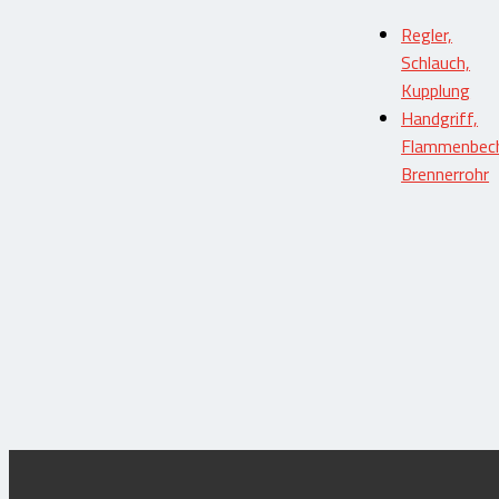
Brenner-Boxen / Boxen
Regler,
Brenner-Ersatzteile-Zubehör
Schlauch,
Schläuche und Regler
Kupplung
Geräte, Werkzeug, Zubehör
Handgriff,
Dachsanierungsgeräte
Flammenbech
Gasflaschenwagen
Brennerrohr
Trockenbau: Streifen für Anschlüsse
Abdichtungsschutz / Terrassenpads
Gummi / Elastomer / Kunststoff
Holzverarbeitung / Schneidebretter
Feuerkörbe / Kreationen ab Werk
Mein Konto
Home
Shop
Kontakt
Mein Konto
Aktuell