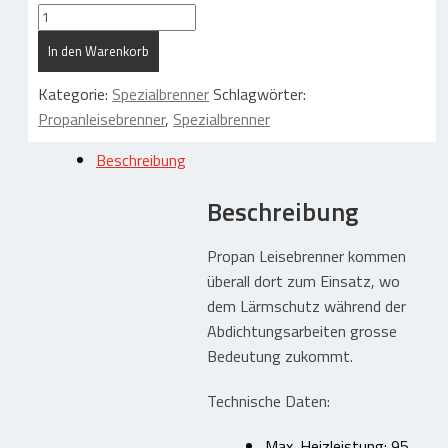
Gummi – Kunststofftechnik
Propan
Leisebrenner
In den Warenkorb
LS
Gummi / Elastomer / Kunststoff
95
Kategorie:
Spezialbrenner
Schlagwörter:
Hoch- und Tiefbau
Menge
Propanleisebrenner
,
Spezialbrenner
Abdichtungsschutz Photovoltaik
Beschreibung
Trennen / Lagern / Dämmen
Schützen / Ausgleichen
Beschreibung
Ladungssicherung / Transport
Propan Leisebrenner kommen
Gummi Zuschnitte / Formteile
überall dort zum Einsatz, wo
dem Lärmschutz während der
Flachdachbau – Dachgeräte
Abdichtungsarbeiten grosse
Bedeutung zukommt.
Abdichten
Technische Daten:
Dämmen
Abdichtungsschutz
Max. Heizleistung: 95