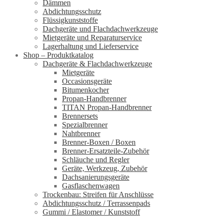
Dämmen
Abdichtungsschutz
Flüssigkunststoffe
Dachgeräte und Flachdachwerkzeuge
Mietgeräte und Reparaturservice
Lagerhaltung und Lieferservice
Shop – Produktkatalog
Dachgeräte & Flachdachwerkzeuge
Mietgeräte
Occasionsgeräte
Bitumenkocher
Propan-Handbrenner
TITAN Propan-Handbrenner
Brennersets
Spezialbrenner
Nahtbrenner
Brenner-Boxen / Boxen
Brenner-Ersatzteile-Zubehör
Schläuche und Regler
Geräte, Werkzeug, Zubehör
Dachsanierungsgeräte
Gasflaschenwagen
Trockenbau: Streifen für Anschlüsse
Abdichtungsschutz / Terrassenpads
Gummi / Elastomer / Kunststoff