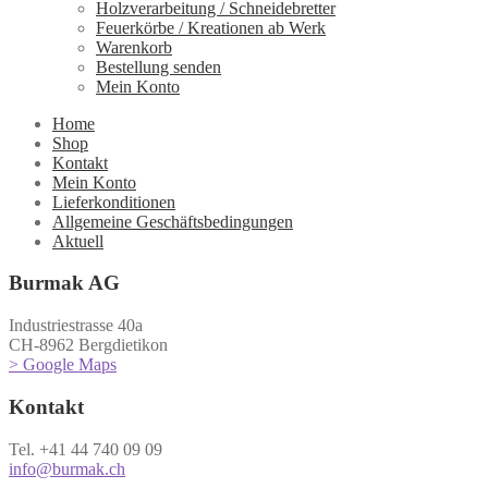
Holzverarbeitung / Schneidebretter
Feuerkörbe / Kreationen ab Werk
Warenkorb
Bestellung senden
Mein Konto
Home
Shop
Kontakt
Mein Konto
Lieferkonditionen
Allgemeine Geschäftsbedingungen
Aktuell
Burmak AG
Industriestrasse 40a
CH-8962 Bergdietikon
> Google Maps
Kontakt
Tel. +41 44 740 09 09
info@burmak.ch