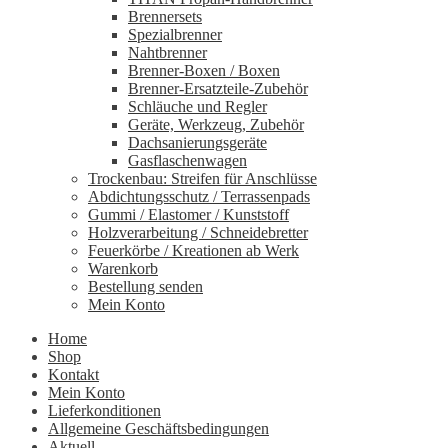
Brennersets
Spezialbrenner
Nahtbrenner
Brenner-Boxen / Boxen
Brenner-Ersatzteile-Zubehör
Schläuche und Regler
Geräte, Werkzeug, Zubehör
Dachsanierungsgeräte
Gasflaschenwagen
Trockenbau: Streifen für Anschlüsse
Abdichtungsschutz / Terrassenpads
Gummi / Elastomer / Kunststoff
Holzverarbeitung / Schneidebretter
Feuerkörbe / Kreationen ab Werk
Warenkorb
Bestellung senden
Mein Konto
Home
Shop
Kontakt
Mein Konto
Lieferkonditionen
Allgemeine Geschäftsbedingungen
Aktuell