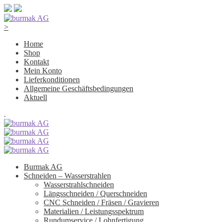
>
Home
Shop
Kontakt
Mein Konto
Lieferkonditionen
Allgemeine Geschäftsbedingungen
Aktuell
.
Burmak AG
Schneiden – Wasserstrahlen
Wasserstrahlschneiden
Längsschneiden / Querschneiden
CNC Schneiden / Fräsen / Gravieren
Materialien / Leistungsspektrum
Rundumservice / Lohnfertigung