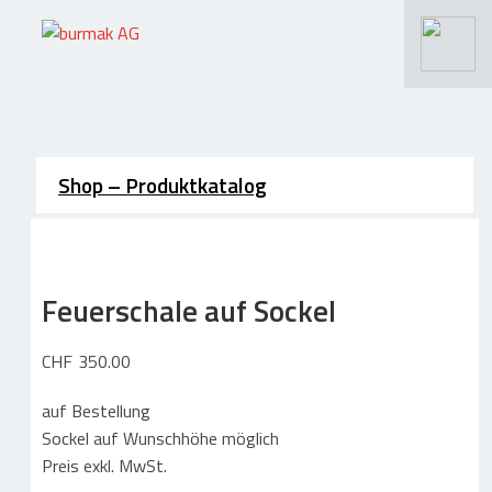
Suchen
nach:
.
>
Schneiden – Wasserstrahlen
Shop – Produktkatalog
Wasserstrahlschneiden
Längsschneiden / Querschneiden
Feuerschale auf Sockel
CNC Schneiden / Fräsen / Gravieren
Materialien / Leistungsspektrum
CHF
350.00
Rundumservice / Lohnfertigung
auf Bestellung
Schneidebetrieb / Maschinen
Sockel auf Wunschhöhe möglich
Fotos / Referenzen Schneidarbeiten
Preis exkl. MwSt.