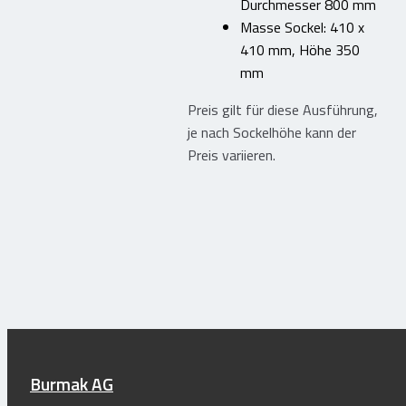
Durchmesser 800 mm
Masse Sockel: 410 x
Home
Shop
Kontakt
Mein Konto
Aktuell
410 mm, Höhe 350
mm
Preis gilt für diese Ausführung,
Suchen
je nach Sockelhöhe kann der
nach:
Preis variieren.
Burmak AG