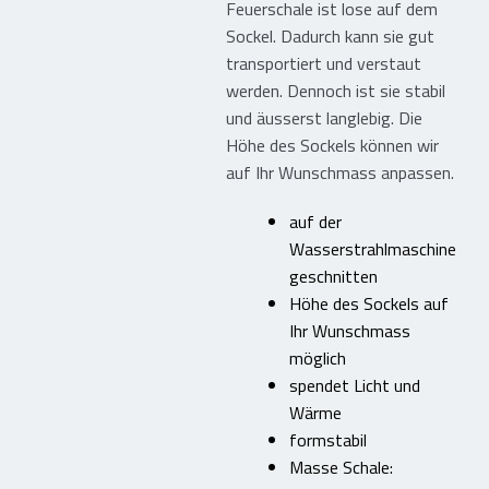
Feuerschale ist lose auf dem
Flüssigkunststoffe
Sockel. Dadurch kann sie gut
Dachgeräte und Flachdachwerkzeuge
transportiert und verstaut
werden. Dennoch ist sie stabil
Mietgeräte und Reparaturservice
und äusserst langlebig. Die
Lagerhaltung und Lieferservice
Höhe des Sockels können wir
auf Ihr Wunschmass anpassen.
Shop – Produktkatalog
auf der
Wasserstrahlmaschine
Dachgeräte & Flachdachwerkzeuge
geschnitten
Trockenbau: Streifen für Anschlüsse
Höhe des Sockels auf
Abdichtungsschutz / Terrassenpads
Ihr Wunschmass
Gummi / Elastomer / Kunststoff
möglich
spendet Licht und
Holzverarbeitung / Schneidebretter
Wärme
Feuerkörbe / Kreationen ab Werk
formstabil
Mein Konto
Masse Schale: