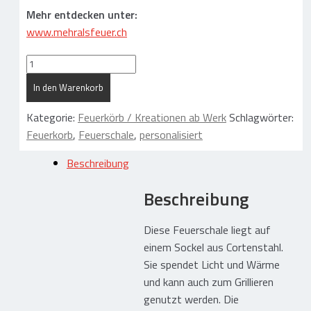
Gummi – Kunststofftechnik
Mehr entdecken unter:
www.mehralsfeuer.ch
Gummi / Elastomer / Kunststoff
Feuerschale
Hoch- und Tiefbau
auf
In den Warenkorb
Abdichtungsschutz Photovoltaik
Sockel
Menge
Trennen / Lagern / Dämmen
Kategorie:
Feuerkörb / Kreationen ab Werk
Schlagwörter:
Feuerkorb
,
Feuerschale
,
personalisiert
Schützen / Ausgleichen
Ladungssicherung / Transport
Beschreibung
Gummi Zuschnitte / Formteile
Beschreibung
Flachdachbau – Dachgeräte
Diese Feuerschale liegt auf
einem Sockel aus Cortenstahl.
Abdichten
Sie spendet Licht und Wärme
und kann auch zum Grillieren
Dämmen
genutzt werden. Die
Abdichtungsschutz